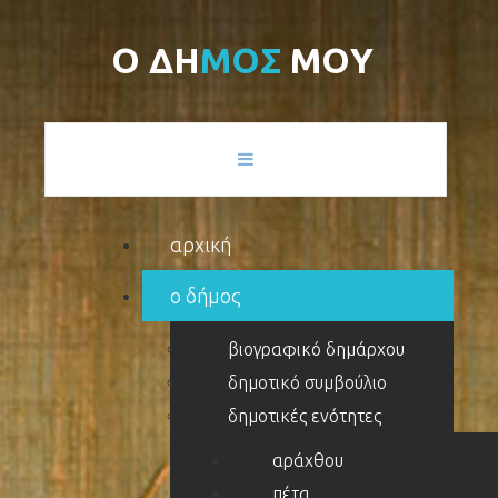
Ο
Δ
Η
Μ
Ο
Σ
Μ
Ο
Υ
αρχική
ο δήμος
βιογραφικό δημάρχου
δημοτικό συμβούλιο
δημοτικές ενότητες
αράχθου
πέτα