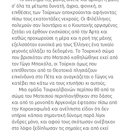
σ' όλα τα μέτωπα δυνατή, άγρια, φονική, οι
επιθέσεις των Τούρκων αποκρούονται αφήνοντας
πίσω τους εκατοντάδες νεκρούς. Οι Φιλέλληνες
πολεμούν σαν λιοντάρια κι ο Κιουταχής οργισμένος
ζητάει να έρθουν ενισχύσεις από την Άρτα και
καθώς προχωρούσε η μέρα και η ροή της μάχης
εξελισσόταν ευνοϊκά για τους Έλληνες ένα τυχαίο
γεγονός αλλάζει τα δεδομένα. Το Τουρκικό σώμα
που βρισκόταν στο Ματεσιό καθηλώθηκε εκεί από
τον Γώγο Μπακόλα, οι Τούρκοι όμως που
επιτίθονταν από το Θεοτοκιό πλησιάζουν
επικίνδυνα στο Πέτα και αναγκάζεται ο Γώγος να
κατέβει πιο κάτω να τους χτυπήσει κι αυτούς.
Μια ομάδα Τουρκαλβανών περίπου 80 από το
σώμα του Ματεσιού περιπλανήθηκαν στο δάσος
και από το μονοπάτι Αργκονέρι έφτασαν πίσω από
την Κορακοφωλιά και ανέλπιστα είδαν ότι δεν
υπήρχε κάποια σημαντική δύναμη παρά λίγοι
άνδρες μόνο, και αφού τους σκότωσαν ανέβηκαν
στο λόφο ξεδίπλωσαν τις σημαίες και από εκεί