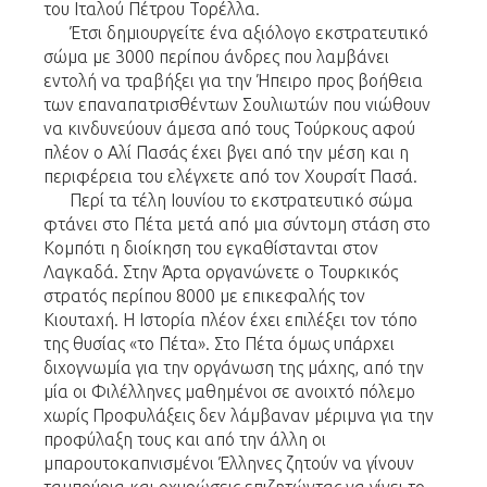
του Ιταλού Πέτρου Τορέλλα.
Έτσι δημιουργείτε ένα αξιόλογο εκστρατευτικό
σώμα με 3000 περίπου άνδρες που λαμβάνει
εντολή να τραβήξει για την Ήπειρο προς βοήθεια
των επαναπατρισθέντων Σουλιωτών που νιώθουν
να κινδυνεύουν άμεσα από τους Τούρκους αφού
πλέον ο Αλί Πασάς έχει βγει από την μέση και η
περιφέρεια του ελέγχετε από τον Χουρσίτ Πασά.
Περί τα τέλη Ιουνίου το εκστρατευτικό σώμα
φτάνει στο Πέτα μετά από μια σύντομη στάση στο
Κομπότι η διοίκηση του εγκαθίστανται στον
Λαγκαδά. Στην Άρτα οργανώνετε ο Τουρκικός
στρατός περίπου 8000 με επικεφαλής τον
Κιουταχή. Η Ιστορία πλέον έχει επιλέξει τον τόπο
της θυσίας «το Πέτα». Στο Πέτα όμως υπάρχει
διχογνωμία για την οργάνωση της μάχης, από την
μία οι Φιλέλληνες μαθημένοι σε ανοιχτό πόλεμο
χωρίς Προφυλάξεις δεν λάμβαναν μέριμνα για την
προφύλαξη τους και από την άλλη οι
μπαρουτοκαπνισμένοι Έλληνες ζητούν να γίνουν