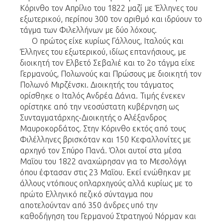
Κόρινθο τον Απρίλιο του 1822 μαζί με Έλληνες του
εξωτερικού, περίπου 300 τον αριθμό και ιδρύουν το
τάγμα των Φιλελλήνων με δύο λόχους.
Ο πρώτος είχε κυρίως Γάλλους, Ιταλούς και
Έλληνες του εξωτερικού, ιδίως επτανήσιους, με
διοικητή τον Ελβετό Σεβαλιέ και το 2ο τάγμα είχε
Γερμανούς, Πολωνούς και Πρώσους με διοικητή τον
Πολωνό Μιρζένσκι. Διοικητής του τάγματος
ορίσθηκε ο Ιταλός Ανδρέα Δάνια. Τιμής ένεκεν
ορίστηκε από την νεοσύστατη κυβέρνηση ως
Συνταγματάρχης-Διοικητής ο Αλέξανδρος
Μαυροκορδάτος. Στην Κόρινθο εκτός από τους
Φιλέλληνες βρισκόταν και 150 Κεφαλλονίτες με
αρχηγό τον Σπύρο Πανά. Όλοι αυτοί στα μέσα
Μαΐου του 1822 αναχώρησαν για το Μεσολόγγι
όπου έφτασαν στις 23 Μαΐου. Εκεί ενώθηκαν με
άλλους ντόπιους οπλαρχηγούς αλλά κυρίως με το
πρώτο Ελληνικό πεζικό σύνταγμα που
αποτελούνταν από 350 άνδρες υπό την
καθοδήγηση του Γερμανού Στρατηγού Νόρμαν και