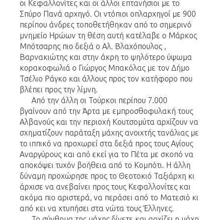
οι Κεφαλλονίτες και οι άλλοι επτανήσιοι με το
Σπύρο Πανά αρχηγό. Οι ντόπιοι οπλαρχηγοί με 900
περίπου άνδρες τοποθετήθηκαν από το σημερινό
μνημείο Ηρώων τη θέση αυτή κατέλαβε ο Μάρκος
Μπότσαρης πιο δεξιά ο Αλ. Βλαχόπουλος ,
Βαρνακιώτης και στην άκρη το ψηλότερο ύψωμα
κορακοφωλιά ο Γιώργος Μπακόλας με τον Δήμο
Τσέλιο Ράγκο και άλλους προς τον κατήφορο που
βλέπει προς την λίμνη.
Από την άλλη οι Τούρκοι περίπου 7.000
βγαίνουν από την Άρτα με εμπροσθοφυλακή τους
Αλβανούς και την περιοχή Κουτσομύτα αρχίζουν να
σχηματίζουν παράταξη μάχης ανοιχτής τανάλιας με
το ιππικό να προχωρεί στα δεξιά προς τους Αγίους
Αναργύρους και από εκεί για το Πέτα με σκοπό να
αποκόψει τυχόν βοήθεια από το Κομπότι. Η άλλη
δύναμη προχώρησε προς το Θεοτοκιό Ταξιάρχη κι
άρχισε να ανεβαίνει προς τους Κεφαλλονίτες και
ακόμα πιο αριστερά, να περάσει από το Ματεσιό κι
από κει να χτυπήσει στα νώτα τους Έλληνες.
Το σύνθημα της μάχης δίνετε και αρχίζει η μάχη