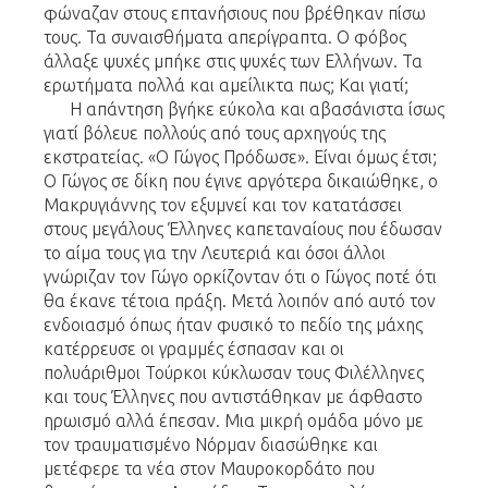
φώναζαν στους επτανήσιους που βρέθηκαν πίσω
τους. Τα συναισθήματα απερίγραπτα. Ο φόβος
άλλαξε ψυχές μπήκε στις ψυχές των Ελλήνων. Τα
ερωτήματα πολλά και αμείλικτα πως; Και γιατί;
Η απάντηση βγήκε εύκολα και αβασάνιστα ίσως
γιατί βόλευε πολλούς από τους αρχηγούς της
εκστρατείας. «Ο Γώγος Πρόδωσε». Είναι όμως έτσι;
Ο Γώγος σε δίκη που έγινε αργότερα δικαιώθηκε, ο
Μακρυγιάννης τον εξυμνεί και τον κατατάσσει
στους μεγάλους Έλληνες καπεταναίους που έδωσαν
το αίμα τους για την Λευτεριά και όσοι άλλοι
γνώριζαν τον Γώγο ορκίζονταν ότι ο Γώγος ποτέ ότι
θα έκανε τέτοια πράξη. Μετά λοιπόν από αυτό τον
ενδοιασμό όπως ήταν φυσικό το πεδίο της μάχης
κατέρρευσε οι γραμμές έσπασαν και οι
πολυάριθμοι Τούρκοι κύκλωσαν τους Φιλέλληνες
και τους Έλληνες που αντιστάθηκαν με άφθαστο
ηρωισμό αλλά έπεσαν. Μια μικρή ομάδα μόνο με
τον τραυματισμένο Νόρμαν διασώθηκε και
μετέφερε τα νέα στον Μαυροκορδάτο που