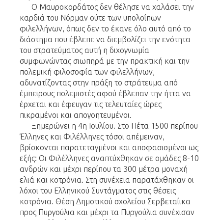
Ο Μαυροκορδάτος δεν θέλησε να χαλάσει την
καρδιά του Νόρμαν ούτε των υπολοίπων
φιλελλήνων, όπως δεν το έκανε όλο αυτό από το
διάστημα που έβλεπε να διεμβολίζει την ενότητα
του στρατεύματος αυτή η διχογνωμία
συμφωνώντας σιωπηρά με την πρακτική και την
πολεμική φιλοσοφία των φιλελλήνων,
αδυνατίζοντας στην πράξη το στράτευμα από
έμπειρους πολεμιστές αφού έβλεπαν την ήττα να
έρχεται και έφευγαν τις τελευταίες ώρες
πικραμένοι και απογοητευμένοι.
Ξημερώνει η 4η Ιουλίου. Στο Πέτα 1500 περίπου
Έλληνες και Φιλέλληνες τόσοι απέμειναν,
βρίσκονται παρατεταγμένοι και αποφασισμένοι ως
εξής: Οι Φιλέλληνες αναπτύχθηκαν σε ομάδες 8-10
ανδρών και μέχρι περίπου τα 300 μέτρα μοναχή
ελιά και κοτρόνια. Στη συνέχεια παρατάχθηκαν οι
λόχοι του Ελληνικού Συντάγματος στις θέσεις
κοτρόνια. Θέση Δημοτικού σχολείου Σερβεταίικα
προς Πυργούλια και μέχρι τα Πυργούλια συνέχισαν