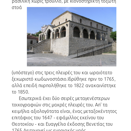
βασιλική χωρίς τρούλλο, με κιονοστήρικτη τοξωτή
στοά
(υπόστεγο) στις τρεις πλευρές του και ωραιότατο
ξεχωριστό κωδωνοστάσιο.Ιδρύθηκε πριν το 1765,
αλλά επειδή πυρπολήθηκε το 1822 ανακαινίστηκε
το 1850.
Εσωτερικά έχει δύο σειρές μεταγενέστερων
τοιχογραφιών στις μακρές πλευρές του. Απ' τα
κειμήλια αξιολογότατα είναι, ένας μεταξοκέντητος
επιτάφιος του 1647 - εφάμιλλος εκείνου του
Θεοτοκίου - και Ευαγγέλιο έκδοσης Βενετίας του
1765 Λειτουργεί ως ενοριακός ναός.