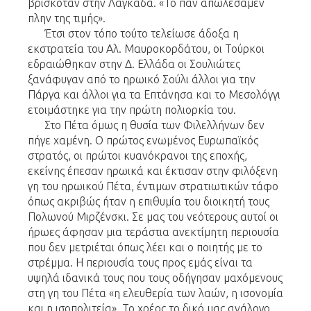
βρισκόταν στην Λαγκάδα. «Το παν απωλέσαμεν
πλην της τιμής».
Έτσι στον τόπο τούτο τελείωσε άδοξα η
εκστρατεία του Αλ. Μαυροκορδάτου, οι Τούρκοι
εδραιώθηκαν στην Δ. Ελλάδα οι Σουλιώτες
ξανάφυγαν από το ηρωικό Σούλι άλλοι για την
Πάργα και άλλοι για τα Επτάνησα και το Μεσολόγγι
ετοιμάστηκε για την πρώτη πολιορκία του.
Στο Πέτα όμως η θυσία των Φιλελλήνων δεν
πήγε χαμένη. Ο πρώτος ενωμένος Ευρωπαϊκός
στρατός, οι πρώτοι κυανόκρανοι της εποχής,
εκείνης έπεσαν ηρωικά και έκτισαν στην φιλόξενη
γη του ηρωικού Πέτα, έντιμων στρατιωτικών τάφο
όπως ακριβώς ήταν η επιθυμία του διοικητή τους
Πολωνού Μιρζένσκι. Σε μας του νεότερους αυτοί οι
ήρωες άφησαν μια τεράστια ανεκτίμητη περιουσία
που δεν μετριέται όπως λέει και ο ποιητής με το
στρέμμα. Η περιουσία τους προς εμάς είναι τα
υψηλά ιδανικά τους που τους οδήγησαν μαχόμενους
στη γη του Πέτα «η ελευθερία των λαών, η ισονομία
και η ισοπολιτεία». Το χρέος το δικό μας ανάλογο