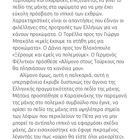
ταμπούρια και οχυρώσεις επιζητώντας να γίνει το
πεδίο της μάχης στα υψώματα για να μην έχει
εύκολη πρόσβαση το ιππικό των εχθρών.
Χαρακτηριστικές είναι οι απαντήσεις που έδιναν οι
φιλέλληνες στις προτροπές των Ελλήνων για να
κάνουν προχώματα. Ο Τορέλλα προς τον Γιώργο
Μπακόλα «εμείς έχουμε τα στήθη μας για
προχώματα». Ο Δάνια προς τον Βλαχόπουλο
«Ξέρουμε και εμείς να πολεμούμε». Ο Γερμανός
Φέλντχαν πρόσθεσε «Αλίμονο στους Τούρκους που
θα πλησιάσουν τα κανόνια μου».
Αλίμονο όμως, αυτή η παλικαριά, αυτή η
υπερηφάνεια έκρυβε δυστυχώς την άγνοια της
Ελληνικής πραγματικότητας στο πεδίο της μάχης.
Μάταια προσπάθησε ο Καραϊσκάκης την παραμονή
της μάχης στο πολεμικό συμβούλιο που έγινε, να
ορίσει το πεδίο της μάχης στα υψηλότερα σημεία
των λόφων που περικλείουν το Πέτα για να μην
μπορεί το αντίπαλο ιππικό να εφαρμόσει σχέδιο
μάχης. Δεν εισακούστηκε και έφυγε πικραμένος
λέγοντάς του πως «αύριο θα είστε όλοι μακαρίτες».