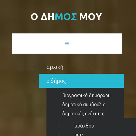
Ο
Δ
Η
Μ
Ο
Σ
Μ
Ο
Υ
αρχική
ο δήμος
βιογραφικό δημάρχου
δημοτικό συμβούλιο
δημοτικές ενότητες
αράχθου
πέτα