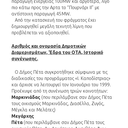
παραγωγή ενέργειας 100MW και αργότερα, λίγο
πιο κάτω προς την Αρτα το “Πουρνάρι ΙΙ” με
αντίστοιχη παραγωγή 45MW.
Από την κατασκευή του φράγματος έχει
δημιουργηθεί μεγάλη τεχνητή λίμνη που
προβλέπεται να αξιοποιηθεί.
Αριθμός και ονομασία Δημοτικών
Διαμερισμάτων, 'Εδρα του ΟΤΑ, Ιστορικό
συνένωσης.
Ο Δήμος Πέτα συγκροτήθηκε σύμφωνα με τις
διαδικασίες του προγράμματος «Ι. Καποδίστριας»
και άρχισε να λειτουργεί τον Ιανουάριο του 1999.
Προέκυψε από τη συνένωση τριών κοινοτήτων:
Μαρκινιάδας
(που περιλάμβανε σαν Δήμος Πέτα
τους οικισμούς Μαρκινάδας, Διασέλλα, Ζυγός,
Μέγκλα και Μελάτες)
Μεγάρχης
Πέτα
(που περιλάμβανε σαν Δήμος Πέτα τους