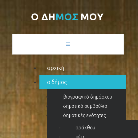
Ο
Δ
Η
Μ
Ο
Σ
Μ
Ο
Υ
αρχική
ο δήμος
βιογραφικό δημάρχου
δημοτικό συμβούλιο
δημοτικές ενότητες
αράχθου
πέτα